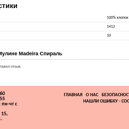
стики
100% хлопок
1412
10
Мулине Madeira Спираль
ставил отзыв.
-60
ГЛАВНАЯ
О НАС
БЕЗОПАСНОС
-55
НАШЛИ ОШИБКУ - СО
 пн-чт с
 15,
.