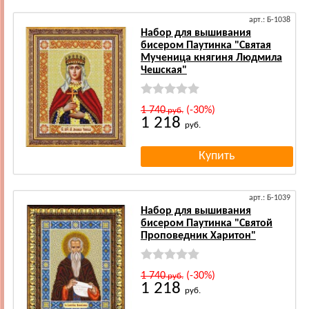
арт.: Б-1038
Набор для вышивания
бисером Паутинка "Святая
Мученица княгиня Людмила
Чешская"
1 740
(-30%)
руб.
1 218
руб.
арт.: Б-1039
Набор для вышивания
бисером Паутинка "Святой
Проповедник Харитон"
1 740
(-30%)
руб.
1 218
руб.