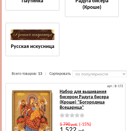
Паутинка
Радуга бисера
(Кроше)
Русская искусница
Всего товаров:
13
Сортировать
|
арт.: В-172
Набор для вышивания
бисером Радуга бисера
(Кроше) "Богородица
Всецарица"
1 790
(-15%)
руб.
1 522
руб.