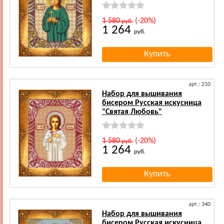
1 580
(-20%)
руб.
1 264
руб.
арт.: 210
Набор для вышивания
бисером Русская искусница
"Святая Любовь"
1 580
(-20%)
руб.
1 264
руб.
арт.: 340
Набор для вышивания
бисером Русская искусница