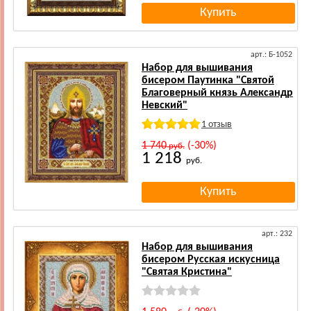
арт.: Б-1052
Набор для вышивания
бисером Паутинка "Святой
Благоверный князь Александр
Невский"
1 отзыв
1 740
(-30%)
руб.
1 218
руб.
арт.: 232
Набор для вышивания
бисером Русская искусница
"Святая Кристина"