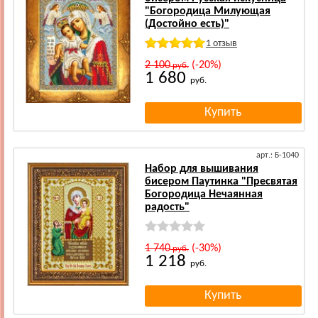
"Богородица Милующая
(Достойно есть)"
1 отзыв
2 100
(-20%)
руб.
1 680
руб.
арт.: Б-1040
Набор для вышивания
бисером Паутинка "Пресвятая
Богородица Нечаянная
радость"
1 740
(-30%)
руб.
1 218
руб.