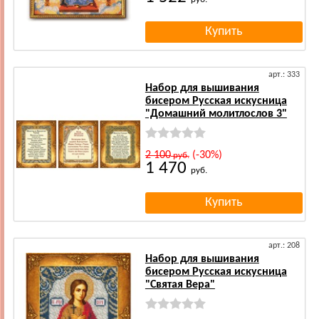
арт.: 333
Набор для вышивания
бисером Русская искусница
"Домашний молитлослов 3"
2 100
(-30%)
руб.
1 470
руб.
арт.: 208
Набор для вышивания
бисером Русская искусница
"Святая Вера"