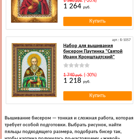
1 580
(-20%)
руб.
1 264
руб.
арт.: Б-1057
Набор для вышивания
бисером Паутинка "Святой
Иоанн Кронштадтский"
1 740
(-30%)
руб.
1 218
руб.
Вышивание бисером — тонкая и сложная работа, которая
требует особой подготовки. Выбрать рисунок, найти
пяльцы подходящего размера, подобрать бисер так,
чтобы картина получилась по-настоящему «живой»,