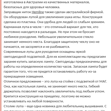
изготовлена в Австралии из качественных материалов,
безопасных для здоровья человека.
Заправщик ниток
Hemline
также сделан австралийской фирмой.
Он оборудован лупой для увеличения ушка иглы. Конструкция
сделана из пластика. Она удобна для людей со слабым зрением.
Карманная лупа в чехле – это отличный вариант для тех, кто
постоянно находится в разъездах. Но при этом не бросает
любимое рукоделие. Небольшое увеличительное стекло
занимает немного места. Благодаря защитному чехлу оно не
пачкается, не засоряется и не разбивается.
Современные лупы для рукоделия оснащены яркой
светодиодной подсветкой. Для их комплектации мы предлагаем
заранее купить запасную лампу. Светодиоды предназначены для
работы на определенное количество часов. Запасная лампа будет
гарантом того, что не придется останавливать работу из-за
прекращения освещения.
Отличное предложение – это лупа на стойке с подсветкой от МАГ.
Она, как настольная лампа, не занимает много места. Гибкий
держатель позволяет наклонять увеличитель под любым углом.
Крепится конструкция на прищепку, поэтому ее можно
устанавливать на любой поверхности.
Столик-лупа – еще одна новинка для любительниц вышивания. С