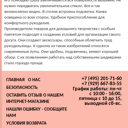
его помощью сразу увеличивается вся поверхность вышивки. Не
нужно передвигать увеличительное стекло. Всё и так
великолепно видно. В столик встроена подсветка. Канва
освещена со всех сторон. Удобное приспособление для
комфортного рукоделия.
Производители товаров для домашнего творчества с особым
пиететом подходят к созданию условий для организации такого
досуга. Они создают аксессуары, способные облегчить труд
рукодельницы. К одному из таких изобретений относятся
современные лупы. Они удобны, подсвечены, имеют хороший
обзор. С их появлением работать над собственными шедеврами
стало гораздо проще.
+7 (495) 201-71-60
ГЛАВНАЯ
О НАС
+7 (929) 667-83-55
БЕЗОПАСНОСТЬ
График работы: пн-чт
с 10:00 - 16:00,
ОСТАВИТЬ ОТЗЫВ О НАШЕМ
пятница с 10 до 15,
ИНТЕРНЕТ-МАГАЗИНЕ
выходной сб-вс.
НАШЛИ ОШИБКУ - СООБЩИТЕ
НАМ
УСЛОВИЯ ВОЗВРАТА