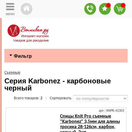
Интернет-магазин
товаров для рукоделия
Фильтр
Съемные
Серия Karbonez - карбоновые
черный
Всего товаров:
2
Сортировать
|
арт.: KNPR.41303
Спицы Knit Pro съемные
"Karbonez" 3,5мм для длины
тросика 28-126см, карбон,