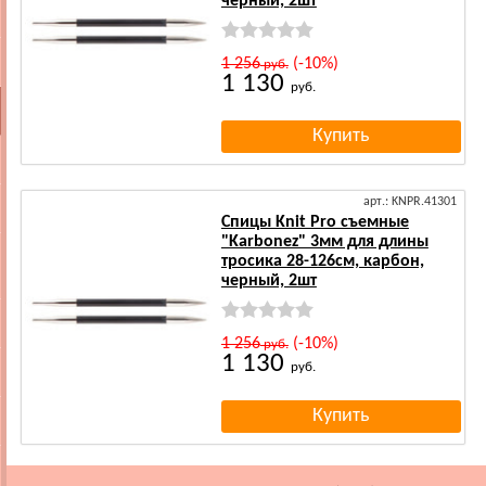
черный, 2шт
1 256
(-10%)
руб.
1 130
руб.
арт.: KNPR.41301
Спицы Knit Pro съемные
"Karbonez" 3мм для длины
тросика 28-126см, карбон,
черный, 2шт
1 256
(-10%)
руб.
1 130
руб.