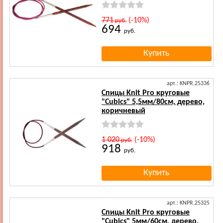
771
(-10%)
руб.
694
руб.
арт.: KNPR.25336
Спицы Knit Pro круговые
"Cubics" 5,5мм/80см, дерево,
коричневый
1 020
(-10%)
руб.
918
руб.
арт.: KNPR.25325
Спицы Knit Pro круговые
"Cubics" 5мм/60см, дерево,