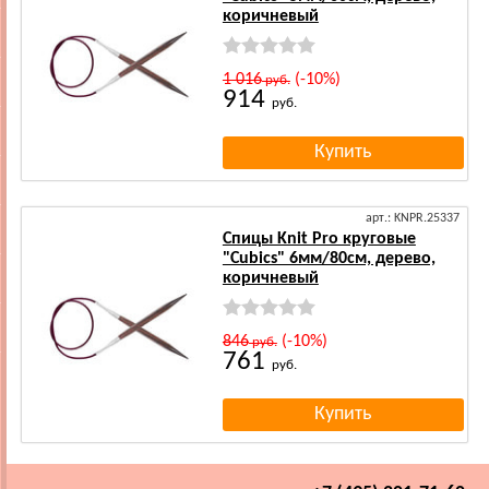
коричневый
1 016
(-10%)
руб.
914
руб.
арт.: KNPR.25337
Спицы Knit Pro круговые
"Cubics" 6мм/80см, дерево,
коричневый
846
(-10%)
руб.
761
руб.