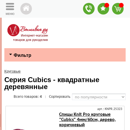
Интернет-магазин
товаров для рукоделия
Фильтр
Круговые
Серия Cubics - квадратные
деревянные
Всего товаров:
4
Сортировать
|
арт.: KNPR.25323
Спицы Knit Pro круговые
"Cubics" 4мм/60см, дерево,
коричневый