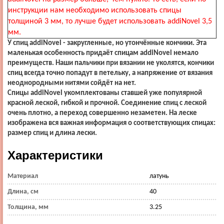
инструкции нам необходимо использовать спицы
толщиной 3 мм, то лучше будет использовать addiNovel 3,5
мм.
У спиц addiNovel - закругленные, но утончённые кончики. Эта
маленькая особенность придаёт спицам addiNovel немало
преимуществ. Наши пальчики при вязании не уколятся, кончики
спиц всегда точно попадут в петельку, а напряжение от вязания
неоднородными нитями сойдёт на нет.
Спицы addiNovel укомплектованы ставшей уже популярной
красной леской, гибкой и прочной. Соединение спиц с леской
очень плотно, а переход совершенно незаметен. На леске
изображена вся важная информация о соответствующих спицах:
размер спиц и длина лески.
Характеристики
Материал
латунь
Длина, см
40
Толщина, мм
3.25