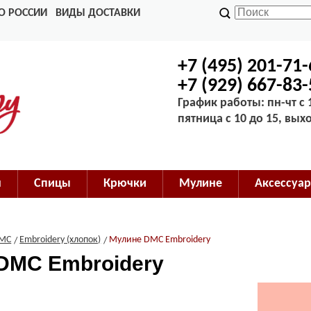
О РОССИИ
ВИДЫ ДОСТАВКИ
+7 (495) 201-71
+7 (929) 667-83
График работы: пн-чт с 1
пятница с 10 до 15, вых
м
Спицы
Крючки
Мулине
Аксессуар
MC
Embroidery (хлопок)
Мулине DMC Embroidery
DMC Embroidery