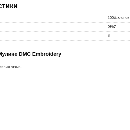
стики
100% хлопок
0967
8
Мулине DMC Embroidery
ставил отзыв.