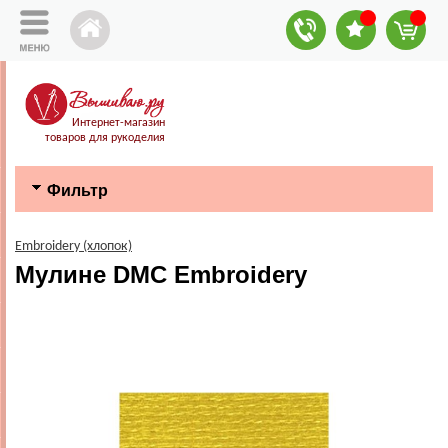
Интернет-магазин
товаров для рукоделия
Фильтр
Embroidery (хлопок)
Мулине DMC Embroidery