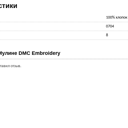
стики
100% хлопок
0704
8
Мулине DMC Embroidery
ставил отзыв.