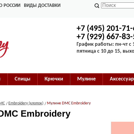
О РОССИИ
ВИДЫ ДОСТАВКИ
+7 (495) 201-71
+7 (929) 667-83
График работы: пн-чт с 1
пятница с 10 до 15, вых
м
Спицы
Крючки
Мулине
Аксессуар
MC
Embroidery (хлопок)
Мулине DMC Embroidery
DMC Embroidery