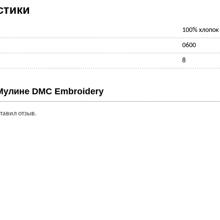
стики
100% хлопок
0600
8
Мулине DMC Embroidery
ставил отзыв.