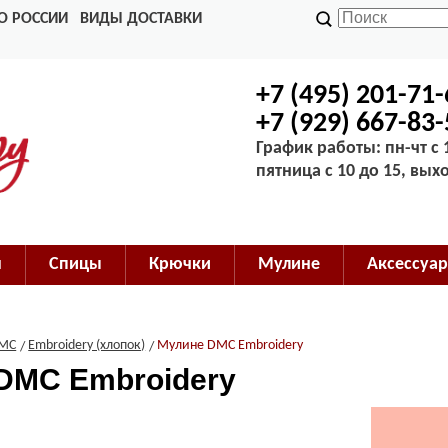
О РОССИИ
ВИДЫ ДОСТАВКИ
+7 (495) 201-71
+7 (929) 667-83
График работы: пн-чт с 1
пятница с 10 до 15, вых
м
Спицы
Крючки
Мулине
Аксессуар
MC
Embroidery (хлопок)
Мулине DMC Embroidery
DMC Embroidery