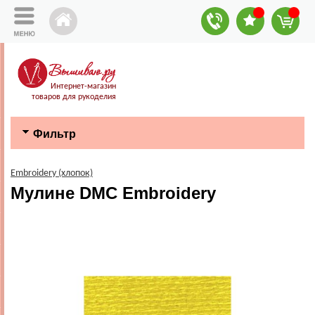
Интернет-магазин
товаров для рукоделия
Фильтр
Embroidery (хлопок)
Мулине DMC Embroidery