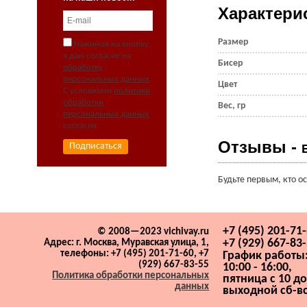
Характери
Размер
Нажимая на кнопку,
я даю согласие на
Бисер
обработку
персональных данных
.
Цвет
С условиями
политики
обработки
Вес, гр
персональных данных
согласен.
Отзывы -
Будьте первым, кто о
+7 (495) 201-71
© 2008—2023 vichivay.ru
+7 (929) 667-83
Адрес:
г. Москва, Муравская улица, 1,
телефоны: +7 (495) 201-71-60, +7
График работы:
(929) 667-83-55
10:00 - 16:00,
Политика обработки персональных
пятница с 10 до
данных
выходной сб-вс