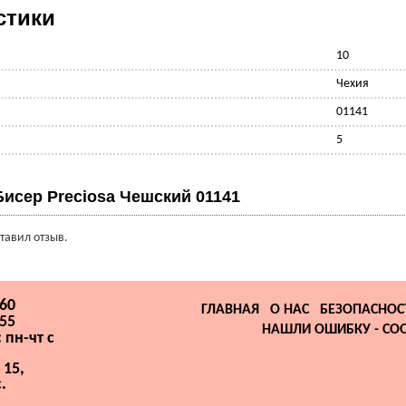
стики
10
Чехия
01141
5
Бисер Preciosa Чешский 01141
ставил отзыв.
-60
ГЛАВНАЯ
О НАС
БЕЗОПАСНОС
-55
НАШЛИ ОШИБКУ - СО
 пн-чт с
 15,
.