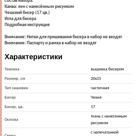
Состав набора:
Канва: лен с нанесённым рисунком
Чешский бисер (17 цв.)
Игла для бисера
Подробная инструкция
Внимание: Нитки для пришивания бисера в набор не входят
Внимание: Паспарту и рамка в набор не входят
Характеристики
Техника
вышивка бисером
Размер, см
20х25
Тип зашивки
частичная
Бисер
Чехия
Бисер, цв.
17
ткань с нанесенным
Основа
рисунком
с напечатанной
Схема